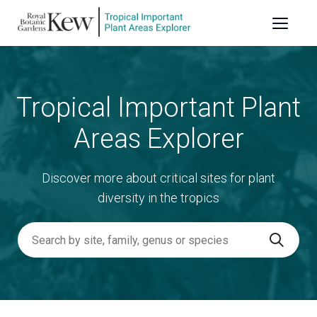
Main
Skip
to
naviga
main
content
Tropical Important Plant
Areas Explorer
Discover more about critical sites for plant
diversity in the tropics
Search
by
site,
family,
genus
or
species